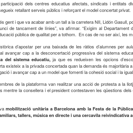
rticipació dels centres educatius afectats, sindicats i entitats 
gueix retallant serveis públics i reforçant el model concertat privat.
gent i que va acabar amb un tall a la carretera NII, Lidón Gasull, p
nunci de tancament de línies”, va afirmar. “Exigim al Departament 
educació pública de qualitat per a tothom. En cas de no ser així, les m
històrica d’apostar per una baixada de les ràtios d’alumnes per au
 cal avançar cap a la desconcertació progressiva del sistema educat
ta del sistema educatiu,
ja que es redueixen les opcions d’escol
rta existeix a la privada concertada quan la demanda és majoritària a
egació i avançar cap a un model que fomenti la cohesió social i la igualt
embres de la plataforma van realitzar una acció de protesta a la llot
s mentre la consellera i el president contestaven les qüestions dels 
ova
mobilització unitària a Barcelona amb la Festa de la Pública
familiars, tallers, música en directe i una cercavila reivindicativ