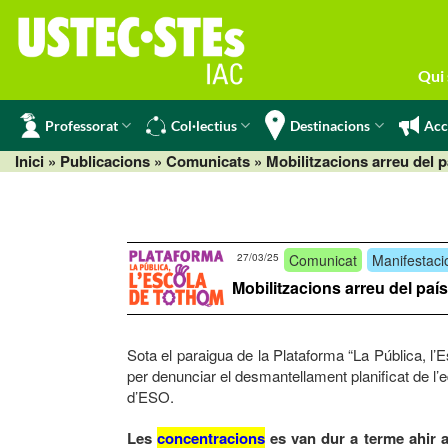
Skip
to
content
Qui
Professorat
Col·lectius
Destinacions
Acc
Inici
» Publicacions »
Comunicats
» Mobilitzacions arreu del p
27/03/25
Comunicat
Manifestaci
Mobilitzacions arreu del paí
Sota el paraigua de la Plataforma “La Pública, l’
per denunciar el desmantellament planificat de l’e
d’ESO.
Les
concentracions
es van dur a terme ahir a