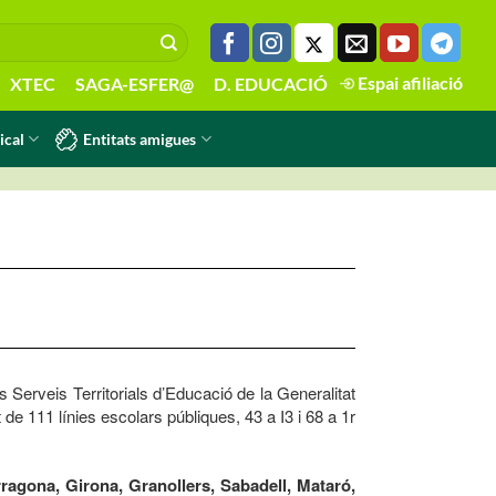
Espai afiliació
XTEC
SAGA-ESFER@
D. EDUCACIÓ
Entitats amigues
ical
 Serveis Territorials d’Educació de la Generalitat
de 111 línies escolars públiques, 43 a I3 i 68 a 1r
rragona, Girona, Granollers, Sabadell, Mataró,