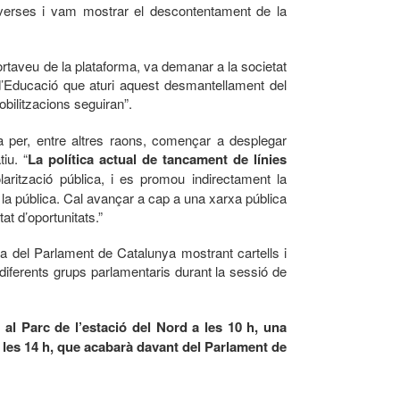
diverses i vam mostrar el descontentament de la
ortaveu de la plataforma, va demanar a la societat
d’Educació que aturi aquest desmantellament del
obilitzacions seguiran”.
la per, entre altres raons, començar a desplegar
iu. “
La política actual de tancament de línies
arització pública, i es promou indirectament la
 la pública. Cal avançar a cap a una xarxa pública
at d’oportunitats.”
ja del Parlament de Catalunya mostrant cartells i
diferents grups parlamentaris durant la sessió de
 al Parc de l’estació del Nord a les 10 h, una
a a les 14 h, que acabarà davant del Parlament de