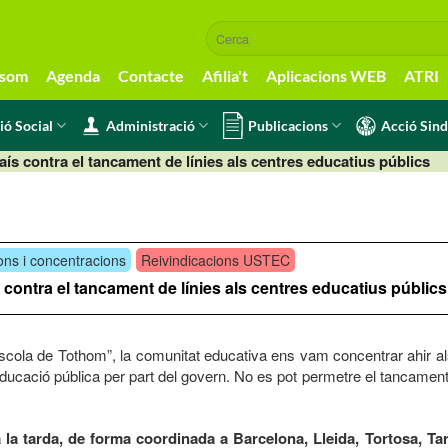
 som
Agenda
Contacte
Afilia't
Aplicacions WEB
ATRI
ió Social
Administració
Publicacions
Acció Sind
aís contra el tancament de línies als centres educatius públics
ons i concentracions
Reivindicacions USTEC
s contra el tancament de línies als centres educatius públics
Escola de Tothom”, la comunitat educativa ens vam concentrar ahir als
ducació pública per part del govern. No es pot permetre el tancament 
 la tarda, de forma coordinada a Barcelona, Lleida, Tortosa, Ta