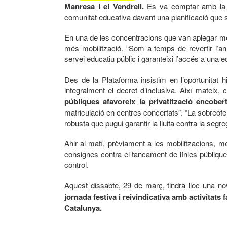
Manresa i el Vendrell.
Es va comptar amb la pa
comunitat educativa davant una planificació que se
En una de les concentracions que van aplegar més 
més mobilització. “Som a temps de revertir l’a
servei educatiu públic i garanteixi l’accés a una 
Des de la Plataforma insistim en l’oportunitat 
integralment el decret d’inclusiva. Així mateix,
públiques afavoreix la privatització encober
matriculació en centres concertats”. “La sobreofe
robusta que pugui garantir la lluita contra la segr
Ahir al matí, prèviament a les mobilitzacions, m
consignes contra el tancament de línies públique
control.
Aquest dissabte, 29 de març, tindrà lloc una n
jornada festiva i reivindicativa amb activitats 
Catalunya.