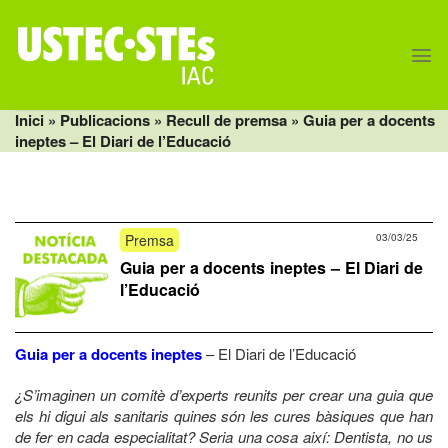
Skip
to
content
Inici
» Publicacions »
Recull de premsa
» Guia per a docents
ineptes – El Diari de l’Educació
Premsa
03/03/25
Guia per a docents ineptes – El Diari de
l’Educació
Guia per a docents ineptes
– El Diari de l’Educació
¿S’imaginen un comitè d’experts reunits per crear una guia que
els hi digui als sanitaris quines són les cures bàsiques que han
de fer en cada especialitat? Seria una cosa així: Dentista, no us