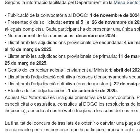
Segons la informació facilitada pel Departament en la
Mesa Sectori
• Publicació de la convocatòria al DOGC:
4 de novembre de 2024
• Presentació de sol·licituds:
entre el 5 i el 26 de novembre de 2
al·legats complets). Cada participant ha de presentar una única sol·l
• Nomenament de les comissions:
desembre de 2024.
• Llistat amb les adjudicacions provisionals de secundària:
4 de ma
al 18 de març de 2025.
• Llistat amb les adjudicacions provisionals de primària:
11 de mar
25 de març de 2025.
• Gestió de les reclamacions i enviament al Ministeri:
abril del 202
• Llistat amb l’adjudicació definitiva (cossos d’ensenyaments secu
• Llistat amb l’adjudicació definitiva (cos de mestres):
22 de maig 
• Efectes de les adjudicacions:
1 de setembre de 2025.
Aquest
Full Informatiu
és una guia orientativa de la convocatòria. P
especificitat o casuística, consulteu al DOGC les resolucions de 
inspecció), accediu al nostre web i truqueu a les seus del nostre si
La finalitat del concurs de trasllats és obtenir o canviar una plaça 
irrenunciable per a les persones que hi participen forçosament i t