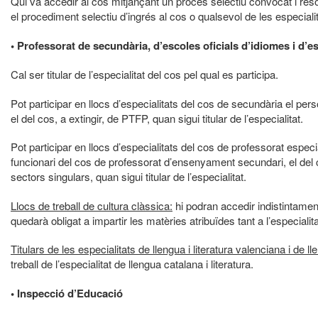
Qui va accedir al cos mitjançant un procés selectiu convocat i resolt 
el procediment selectiu d’ingrés al cos o qualsevol de les especiali
• Professorat de secundària, d’escoles oficials d’idiomes i d’e
Cal ser titular de l’especialitat del cos pel qual es participa.
Pot participar en llocs d’especialitats del cos de secundària el pe
el del cos, a extingir, de PTFP, quan sigui titular de l’especialitat.
Pot participar en llocs d’especialitats del cos de professorat espec
funcionari del cos de professorat d’ensenyament secundari, el del c
sectors singulars, quan sigui titular de l’especialitat.
Llocs de treball de cultura clàssica:
hi podran accedir indistintament 
quedarà obligat a impartir les matèries atribuïdes tant a l’especialita
Titulars de les especialitats de llengua i literatura valenciana i de lle
treball de l’especialitat de llengua catalana i literatura.
• Inspecció d’Educació