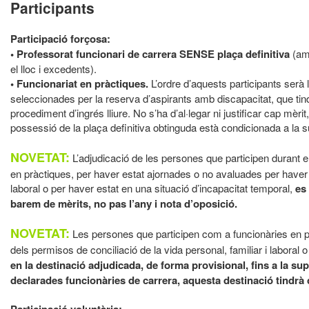
Participants
Participació forçosa:
• Professorat funcionari de carrera SENSE plaça definitiva
(amb
el lloc i excedents).
• Funcionariat en pràctiques.
L’ordre d’aquests participants serà 
seleccionades per la reserva d’aspirants amb discapacitat, que tind
procediment d’ingrés lliure. No s’ha d’al·legar ni justificar cap mèr
possessió de la plaça definitiva obtinguda està condicionada a la s
NOVETAT:
L’adjudicació de les persones que participen durant 
en pràctiques, per haver estat ajornades o no avaluades per haver g
laboral o per haver estat en una situació d’incapacitat temporal,
es 
barem de mèrits, no pas l’any i nota d’oposició.
NOVETAT:
Les persones que participen com a funcionàries en p
dels permisos de conciliació de la vida personal, familiar i laboral 
en la destinació adjudicada, de forma provisional, fins a la su
declarades funcionàries de carrera, aquesta destinació tindrà c
Participació voluntària: