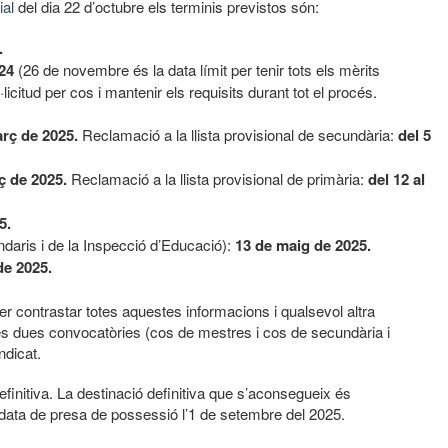
al
del dia 22 d’octubre els terminis previstos són:
.
024
(26 de novembre és la data límit per tenir tots els mèrits
icitud per cos i mantenir els requisits durant tot el procés.
rç de 2025.
Reclamació a la llista provisional de secundària:
del 5
ç de 2025.
Reclamació a la llista provisional de primària:
del 12 al
5.
ndaris i de la Inspecció d’Educació):
13 de maig de 2025.
de 2025.
er contrastar totes aquestes informacions i qualsevol altra
les dues convocatòries (cos de mestres i cos de secundària i
ndicat.
definitiva. La destinació definitiva que s’aconsegueix és
é data de presa de possessió l’1 de setembre del 2025.