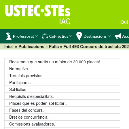
Skip
to
content
Qui
Professorat
Col·lectius
Destinacions
Acc
Inici
» Publicacions »
Fulls
» Full 493 Concurs de trasllats 20
Reclamem que surtin un mínim de 30.000 places!
Normativa.
Terminis previstos.
Participants.
Sol·licitud.
Requisits d’especialitats.
Places que es poden sol·licitar .
Fases del concurs.
Dret de concurrència.
Comissions avaluadores.