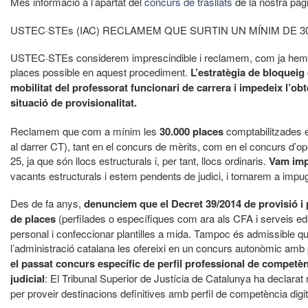
Més informació a l’apartat del
concurs de trasllats
de la nostra pàg
USTEC·STEs (IAC) RECLAMEM QUE SURTIN UN MÍNIM DE 30
USTEC·STEs considerem imprescindible i reclamem, com ja hem f
places possible en aquest procediment.
L’estratègia de bloqueig 
mobilitat del professorat funcionari de carrera i impedeix l’ob
situació de provisionalitat.
Reclamem que com a mínim les
30.000 places
comptabilitzades e
al darrer CT), tant en el concurs de mèrits, com en el concurs d’opo
25, ja que són llocs estructurals i, per tant, llocs ordinaris.
Vam impu
vacants estructurals i estem pendents de judici, i tornarem a impugn
Des de fa anys,
denunciem que el Decret 39/2014 de provisió i p
de places
(perfilades o específiques com ara als CFA i serveis educa
personal i confeccionar plantilles a mida. Tampoc és admissible qu
l’administració catalana les ofereixi en un concurs autonòmic amb p
el passat concurs específic de perfil professional de competèn
judicial
: El Tribunal Superior de Justícia de Catalunya ha declarat
per proveir destinacions definitives amb perfil de competència digit