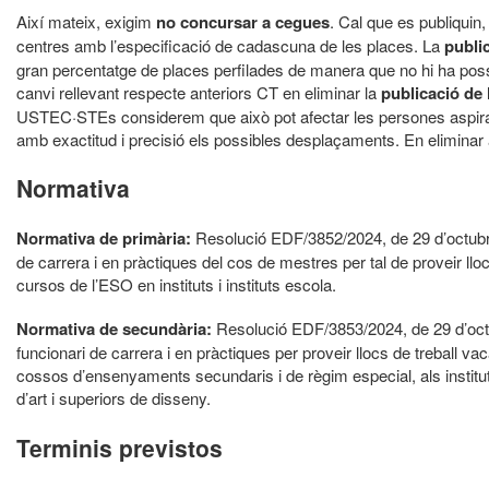
Així mateix, exigim
no concursar a cegues
. Cal que es publiquin, 
centres amb l’especificació de cadascuna de les places. La
public
gran percentatge de places perfilades de manera que no hi ha possi
canvi rellevant respecte anteriors CT en eliminar la
publicació de 
USTEC·STEs considerem que això pot afectar les persones aspirants
amb exactitud i precisió els possibles desplaçaments. En eliminar a
Normativa
Normativa de primària:
Resolució EDF/3852/2024, de 29 d’octubre,
de carrera i en pràctiques del cos de mestres per tal de proveir lloc
cursos de l’ESO en instituts i instituts escola.
Normativa de secundària:
Resolució EDF/3853/2024, de 29 d’octu
funcionari de carrera i en pràctiques per proveir llocs de treball va
cossos d’ensenyaments secundaris i de règim especial, als instituts,
d’art i superiors de disseny.
Terminis previstos