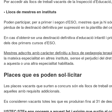
Per accedir als llocs de treball vacants de la Inspecció d’Educació, 
• Llocs de mestres en instituts
Poden participar, per a primer i segon d’ESO, mestres que ja hi són
pèrdua de la destinació definitiva per supressió en la plantilla del ce
En cas d’obtenir-se una destinació definitiva d’educació infantil i pr
dels dos primers cursos d’ESO.
Mestres adscrits amb caràcter definitiu a llocs de pedagogia terapèu
la mateixa especialitat en altres instituts, sense el perjudici del dre
a aquesta o una altra especialitat habilitada.
Places que es poden sol·licitar
Les places vacants que surten a concurs són els llocs de treball ordi
aquelles amb requisits addicionals.
Es consideren vacants totes les que es produiran fins al 31 de de
USTEC·STEs ens oposem a aquest fet i exigim que surtin al con