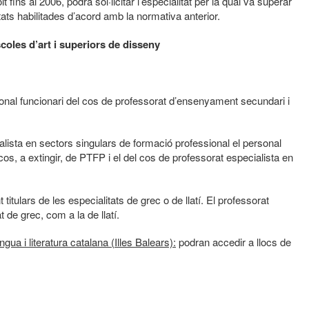
fins al 2006, podrà sol·licitar l’especialitat per la qual va superar
tats habilitades d’acord amb la normativa anterior.
scoles d’art i superiors de disseny
rsonal funcionari del cos de professorat d’ensenyament secundari i
ialista en sectors singulars de formació professional el personal
os, a extingir, de PTFP i el del cos de professorat especialista en
titulars de les especialitats de grec o de llatí. El professorat
t de grec, com a la de llatí.
ngua i literatura catalana (Illes Balears):
podran accedir a llocs de