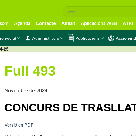
 som
Agenda
Contacte
Afilia't
Aplicacions WEB
ATRI
ió Social
Administració
Publicacions
Acció Sind
24-25
Full 493
Novembre de 2024
CONCURS DE TRASLLATS
Versió en PDF