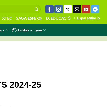
Espai afiliació
XTEC
SAGA-ESFER@
D. EDUCACIÓ
Entitats amigues
ical
 2024-25