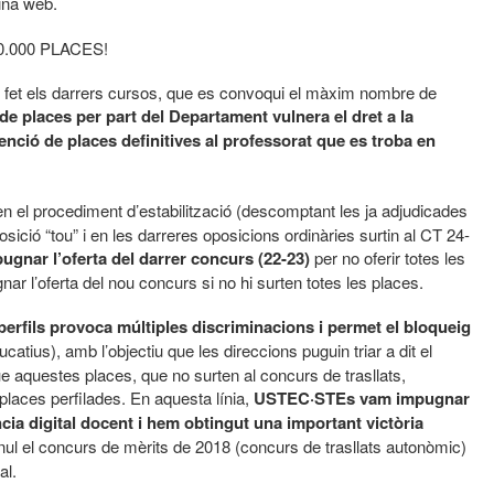
ina web.
.000 PLACES!
et els darrers cursos, que es convoqui el màxim nombre de
de places per part del Departament vulnera el dret a la
tenció de places definitives al professorat que es troba en
n el procediment d’estabilització (descomptant les ja adjudicades
sició “tou” i en les darreres oposicions ordinàries surtin al CT 24-
gnar l’oferta del darrer concurs (22-23)
per no oferir totes les
ar l’oferta del nou concurs si no hi surten totes les places.
erfils provoca múltiples discriminacions i permet el bloqueig
tius), amb l’objectiu que les direccions puguin triar a dit el
e aquestes places, que no surten al concurs de trasllats,
laces perfilades. En aquesta línia,
USTEC·STEs vam impugnar
cia digital docent i hem obtingut una important victòria
 nul el concurs de mèrits de 2018 (concurs de trasllats autonòmic)
al.