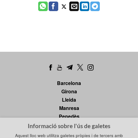
Barcelona
Girona
Lleida
Manresa
Penedès
Tarragona
Informació sobre l'ús de galetes
Tortosa
Aquest lloc web utilitza galetes pròpies i de tercers amb