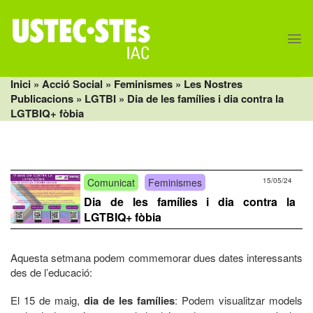
Skip
to
content
Inici
» Acció Social »
Feminismes
»
Les Nostres
Publicacions
»
LGTBI
» Dia de les famílies i dia contra la
LGTBIQ+ fòbia
Comunicat
Feminismes
15/05/24
Dia de les famílies i dia contra la
LGTBIQ+ fòbia
Aquesta setmana podem commemorar dues dates interessants
des de l’educació:
El 15 de maig,
dia de les famílies
: Podem visualitzar models