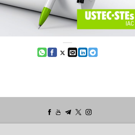
Lleida
Manresa
Penedès