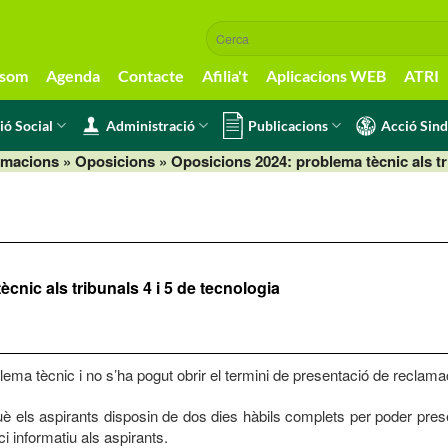
 som
Agenda
Contacte
Afilia't
Aplicacions WEB
ATRI
ió Social
Administració
Publicacions
Acció Sind
ormacions
»
Oposicions
» Oposicions 2024: problema tècnic als tri
cnic als tribunals 4 i 5 de tecnologia
oblema tècnic i no s’ha pogut obrir el termini de presentació de reclama
rquè els aspirants disposin de dos dies hàbils complets per poder pre
i informatiu als aspirants.