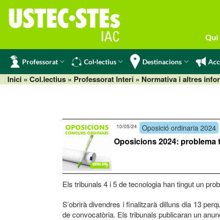
Skip
to
content
Qui
Professorat
Col·lectius
Destinacions
Acc
Inici
» Col.lectius »
Professorat Interí
»
Normativa i altres inf
10/05/24
Oposició ordinaria 2024
Oposicions 2024: problema tè
Els tribunals 4 i 5 de tecnologia han tingut un pr
S’obrirà divendres i finalitzarà dilluns dia 13 pe
de convocatòria. Els tribunals publicaran un anunc