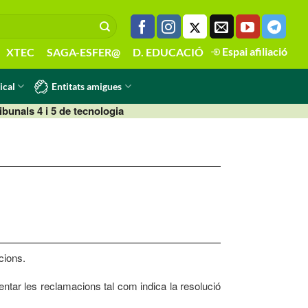
Espai afiliació
XTEC
SAGA-ESFER@
D. EDUCACIÓ
Entitats amigues
ical
bunals 4 i 5 de tecnologia
cions.
sentar les reclamacions tal com indica la resolució