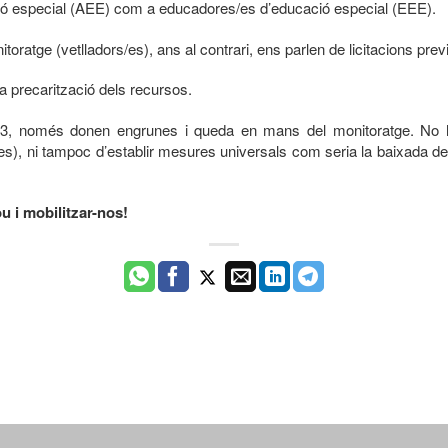
cació especial (AEE) com a educadores/es d’educació especial (EEE).
itoratge (vetlladors/es), ans al contrari, ens parlen de licitacions prev
 la precarització dels recursos.
0-3, només donen engrunes i queda en mans del monitoratge. No hi 
es), ni tampoc d’establir mesures universals com seria la baixada de r
 i mobilitzar-nos!