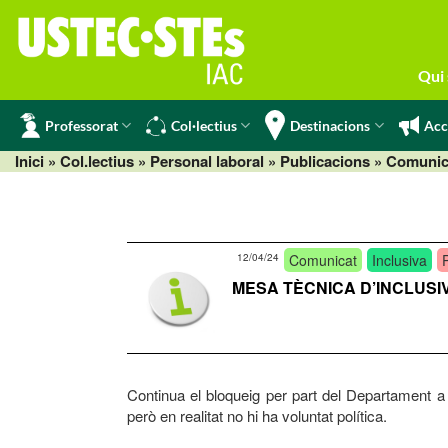
Skip
to
content
Qui
Professorat
Col·lectius
Destinacions
Acc
Inici
» Col.lectius »
Personal laboral
»
Publicacions
»
Comunic
12/04/24
Comunicat
Inclusiva
MESA TÈCNICA D’INCLUSIVA 
Continua el bloqueig per part del Departament a l
però en realitat no hi ha voluntat política.