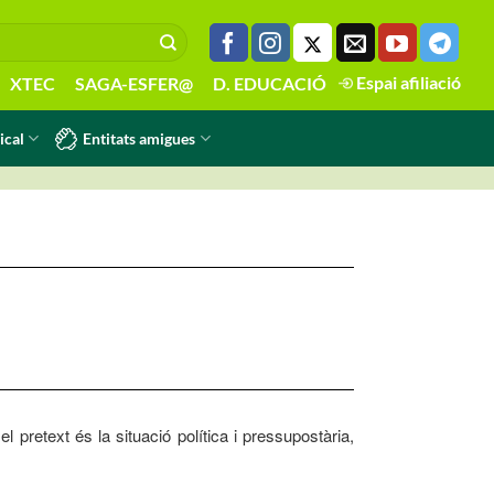
Espai afiliació
XTEC
SAGA-ESFER@
D. EDUCACIÓ
Entitats amigues
ical
 pretext és la situació política i pressupostària,