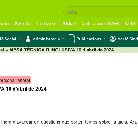
 som
Agenda
Contacte
Afilia't
Aplicacions WEB
ATRI
ió Social
Administració
Publicacions
Acció Sind
at
» MESA TÈCNICA D’INCLUSIVA 10 d’abril de 2024
Personal laboral
10 d’abril de 2024
’hora d’avançar en qüestions que porten temps sobre la taula. Ara el