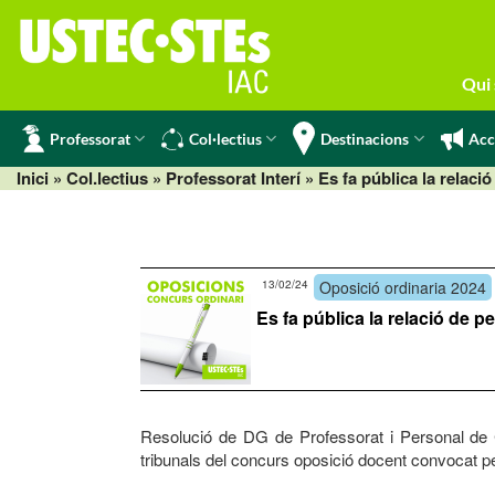
Skip
to
content
Qui
Professorat
Col·lectius
Destinacions
Acc
Inici
» Col.lectius »
Professorat Interí
» Es fa pública la relaci
13/02/24
Oposició ordinaria 2024
Es fa pública la relació de p
Resolució de DG de Professorat i Personal de Cen
tribunals del concurs oposició docent convocat