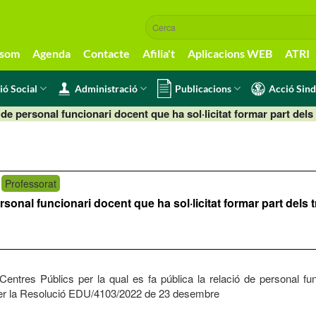
 som
Agenda
Contacte
Afilia't
Aplicacions WEB
ATRI
ió Social
Administració
Publicacions
Acció Sind
ó de personal funcionari docent que ha sol·licitat formar part del
Professorat
ersonal funcionari docent que ha sol·licitat formar part del
tres Públics per la qual es fa pública la relació de personal func
 per la Resolució EDU/4103/2022 de 23 desembre