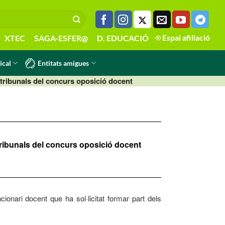
Espai afiliació
XTEC
SAGA-ESFER@
D. EDUCACIÓ
Entitats amigues
ical
s tribunals del concurs oposició docent
s tribunals del concurs oposició docent
ionari docent que ha sol·licitat formar part dels