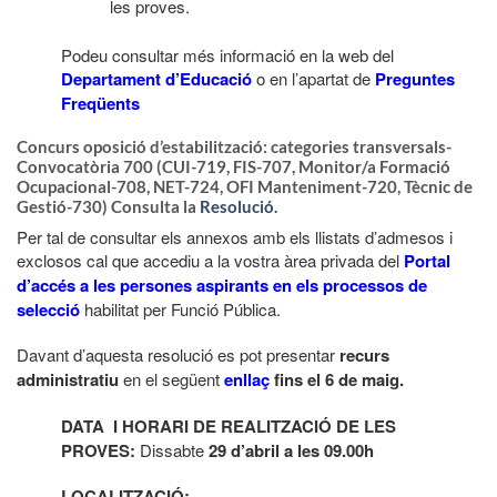
les proves.
Podeu consultar més informació en la web del
Departament d’Educació
o en l’apartat de
Preguntes
Freqüents
Concurs oposició d’estabilització: categories transversals-
Convocatòria 700 (CUI-719, FIS-707, Monitor/a Formació
Ocupacional-708, NET-724, OFI Manteniment-720, Tècnic de
Gestió-730)
Consulta la
Resolució.
Per tal de consultar els annexos amb els llistats d’admesos i
exclosos cal que accediu a la vostra àrea privada del
Portal
d’accés a les persones aspirants en els processos de
selecció
habilitat per Funció Pública.
Davant d’aquesta resolució es pot presentar
recurs
administratiu
en el següent
enllaç
fins el 6 de maig.
DATA I HORARI DE REALITZACIÓ DE LES
PROVES:
Dissabte
29 d’abril a les 09.00h
LOCALITZACIÓ: