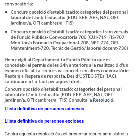
convocatòria:
Concurs oposició d’estabilització: categories del personal
laboral de l’àmbit educatiu
(EDU. EEE, AEE, NAJ, OFI
jardiner/a, OFI cambrer/a i TIS)
Concurs oposició d’estabilització: categories transversals
de Funció Pública- Convocatòria 700
(CUI-719, FIS-707,
Monitor/a Formació Ocupacional-708, NET-724, OFI
Manteniment-720, Tècnic de Gestió/ laboral docent-730)
Hem exigit al Departament i a Funció Pública que es
concedeixi el
permís de les 24h anteriors a la realització d’un
examen oficial
, tal com es va concedir en altres convocatòries.
Restem a l’espera de resposta. Des d’USTEC·STEs (IAC)
continuarem lluitant per aquest dret.
Concurs oposició d’estabilització: categories
del personal
laboral de l’àmbit educatiu
(EDU. EEE, AEE, NAJ, OFI
jardiner/a, OFI cambrer/a i TIS)
Consulta la
Resolució.
Llista definitiva de persones admeses
Llista definitiva de persones
excloses
Contra aquesta resolució és pot presentar recurs administratiu