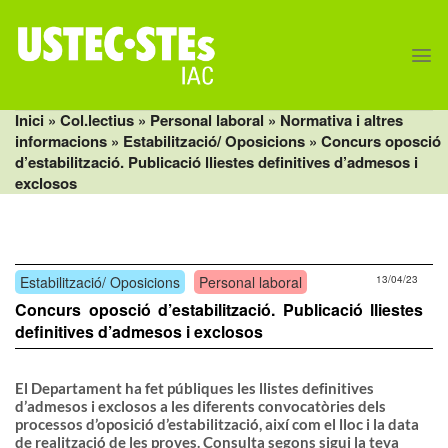
Skip
to
content
Inici
» Col.lectius »
Personal laboral
»
Normativa i altres
informacions
»
Estabilització/ Oposicions
» Concurs oposció
d’estabilització. Publicació lliestes definitives d’admesos i
exclosos
Estabilització/ Oposicions
Personal laboral
13/04/23
Concurs oposció d’estabilització. Publicació lliestes
definitives d’admesos i exclosos
El Departament ha fet públiques les
llistes definitives
d’admesos i exclosos
a les diferents convocatòries dels
processos d’oposició d’estabilització, així com el
lloc i la data
de realització de les proves
. Consulta segons sigui la teva