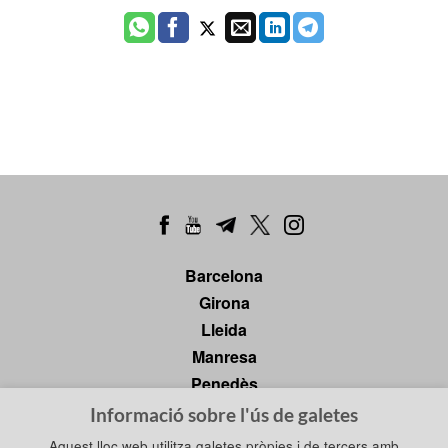
Barcelona
Girona
Lleida
Manresa
Penedès
Tarragona
Informació sobre l'ús de galetes
Tortosa
Aquest lloc web utilitza galetes pròpies i de tercers amb