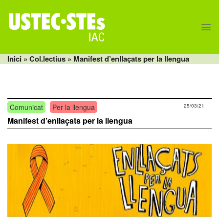
Skip
to
content
Inici
» Col.lectius » Manifest d’enllaçats per la llengua
Comunicat
Per la llengua
25/03/21
Manifest d’enllaçats per la llengua