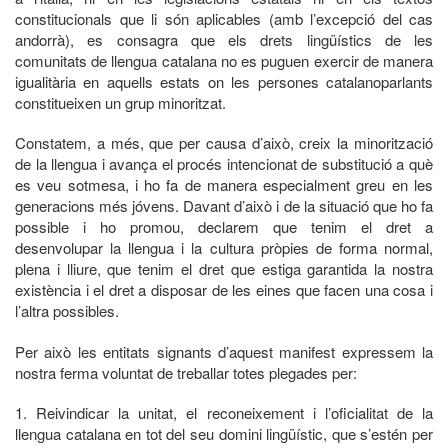
constitucionals que li són aplicables (amb l’excepció del cas
andorrà), es consagra que els drets lingüístics de les
comunitats de llengua catalana no es puguen exercir de manera
igualitària en aquells estats on les persones catalanoparlants
constitueixen un grup minoritzat.
Constatem, a més, que per causa d’això, creix la minorització
de la llengua i avança el procés intencionat de substitució a què
es veu sotmesa, i ho fa de manera especialment greu en les
generacions més jóvens. Davant d’això i de la situació que ho fa
possible i ho promou, declarem que tenim el dret a
desenvolupar la llengua i la cultura pròpies de forma normal,
plena i lliure, que tenim el dret que estiga garantida la nostra
existència i el dret a disposar de les eines que facen una cosa i
l’altra possibles.
Per això les entitats signants d’aquest manifest expressem la
nostra ferma voluntat de treballar totes plegades per:
1. Reivindicar la unitat, el reconeixement i l’oficialitat de la
llengua catalana en tot del seu domini lingüístic, que s’estén per