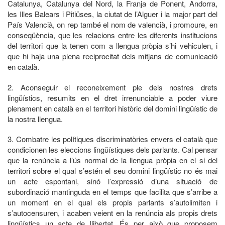
Catalunya, Catalunya del Nord, la Franja de Ponent, Andorra,
les Illes Balears i Pitiüses, la ciutat de l’Alguer i la major part del
País Valencià, on rep també el nom de valencià, i promoure, en
conseqüència, que les relacions entre les diferents institucions
del territori que la tenen com a llengua pròpia s’hi vehiculen, i
que hi haja una plena reciprocitat dels mitjans de comunicació
en català.
2. Aconseguir el reconeixement ple dels nostres drets
lingüístics, resumits en el dret irrenunciable a poder viure
plenament en català en el territori històric del domini lingüístic de
la nostra llengua.
3. Combatre les polítiques discriminatòries envers el català que
condicionen les eleccions lingüístiques dels parlants. Cal pensar
que la renúncia a l’ús normal de la llengua pròpia en el si del
territori sobre el qual s’estén el seu domini lingüístic no és mai
un acte espontani, sinó l’expressió d’una situació de
subordinació mantinguda en el temps que facilita que s’arribe a
un moment en el qual els propis parlants s’autolimiten i
s’autocensuren, i acaben veient en la renúncia als propis drets
lingüístics un acte de llibertat. És per això que proposem