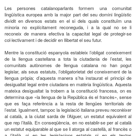
Les persones catalanoparlants formem una comunitat
lingüística europea amb la major part del seu domini lingüístic
dividit en diversos estats en el si dels quals constituïm una
minoria no explícitament reconeguda, i a la qual no se li
reconeix de manera efectiva la capacitat legal de protegir-se
col·lectivament i de decidir en llibertat el seu futur.
Mentre la constitució espanyola estableix l’obligat coneixement
de la llengua castellana a tota la ciutadania de l’estat, les
comunitats autònomes de llengua catalana no han pogut
legislar, als seus estatuts, l’obligatorietat del coneixement de la
llengua pròpia; d’aquesta manera s’ha instaurat el principi de
desigualtat legal entre ciutadans en matèria lingüística. Aquesta
mateixa desigualtat la trobem a la constitució francesa, on es
determina que «la llengua de la República és el francès», sense
que es faça referència a la resta de llengües territorials de
l’estat. Igualment, tampoc la legislació italiana preveu reconèixer
al català, a la ciutat sarda de l’Alguer, un estatut equivalent al
que rep l’italià. En conseqüència, en no establir-se per al català
un estatut equiparable al que se li atorga al castellà, al francès o
a l’italià, ni en les legislacions estatals ni en els textos