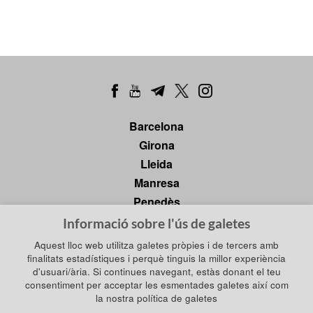
Barcelona
Girona
Lleida
Manresa
Penedès
Tarragona
Informació sobre l'ús de galetes
Tortosa
Aquest lloc web utilitza galetes pròpies i de tercers amb
finalitats estadístiques i perquè tinguis la millor experiència
d'usuari/ària. Si continues navegant, estàs donant el teu
consentiment per acceptar les esmentades galetes així com
Política de privadesa
la nostra política de galetes
Política de galetes
Política de xarxes socials