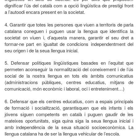
dignificar l’ús del català com a opció lingüística de prestigi front
a l’autoodi encara present en la societat.
4. Garantir que totes les persones que viuen a territoris de parla
catalana coneguen i puguen usar la llengua que identifica la
societat on viuen i, d’aquesta manera, garantir el seu dret a
formar-ne part en igualtat de condicions independentment del
seu origen i de la seua llengua inicial.
5. Defensar polítiques lingüístiques basades en l’equitat que
permeten aconseguir la normalització del coneixement i de l’ús
social de la nostra llengua en tots els àmbits comunicatius
(administracions públiques, centres educatius, mitjans de
comunicació, món econòmic i laboral, oci i entreteniment…)
6. Defensar que els centres educatius, com a espais principals
de formació i socialització, garantisquen que els infants i els
jóvens siguen competents en català i puguen gaudir de les
mateixes oportunitats, siga quina siga la seua llengua inicial i
amb independència de la seua situació socioeconòmica. La
llengua catalana ha de ser la llengua vehicular de l’escola.