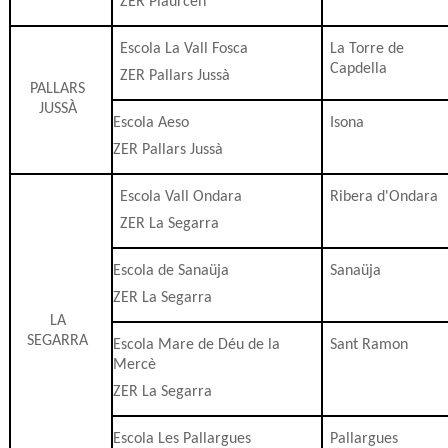
ZER Plaurcén
Escola La Vall Fosca
La Torre de
Capdella
ZER Pallars Jussà
PALLARS
JUSSÀ
Escola Aeso
Isona
ZER Pallars Jussà
Escola Vall Ondara
Ribera d'Ondara
ZER La Segarra
Escola de Sanaüja
Sanaüja
ZER La Segarra
LA
SEGARRA
Escola Mare de Déu de la
Sant Ramon
Mercè
ZER La Segarra
Escola Les Pallargues
Pallargues