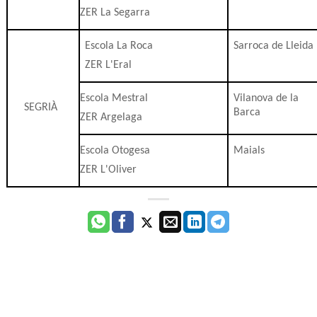
ZER La Segarra
Escola La Roca
Sarroca de Lleida
ZER L'Eral
Escola Mestral
Vilanova de la
SEGRIÀ
Barca
ZER Argelaga
Escola Otogesa
Maials
ZER L'Oliver