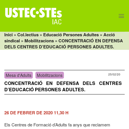
Skip
to
content
Inici
» Col.lectius »
Educació Persones Adultes
»
Acció
sindical
»
Mobilitzacions
» CONCENTRACIÓ EN DEFENSA
DELS CENTRES D’EDUCACIÓ PERSONES ADULTES.
Mesa d'Adults
Mobilitzacions
25/02/20
CONCENTRACIÓ EN DEFENSA DELS CENTRES
D’EDUCACIÓ PERSONES ADULTES.
26 DE FEBRER DE 2020 11,30 H
Els Centres de Formació d’Adults fa anys que reclamem