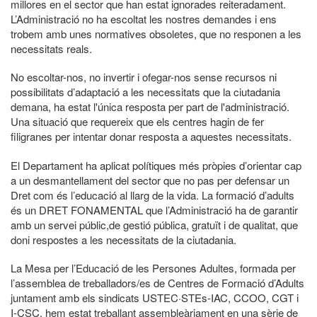
millores en el sector que han estat ignorades reiteradament.
L’Administració no ha escoltat les nostres demandes i ens
trobem amb unes normatives obsoletes, que no responen a les
necessitats reals.
No escoltar-nos, no invertir i ofegar-nos sense recursos ni
possibilitats d’adaptació a les necessitats que la ciutadania
demana, ha estat l'única resposta per part de l'administració.
Una situació que requereix que els centres hagin de fer
filigranes per intentar donar resposta a aquestes necessitats.
El Departament ha aplicat polítiques més pròpies d’orientar cap
a un desmantellament del sector que no pas per defensar un
Dret com és l’educació al llarg de la vida. La formació d’adults
és un DRET FONAMENTAL que l’Administració ha de garantir
amb un servei públic,de gestió pública, gratuït i de qualitat, que
doni respostes a les necessitats de la ciutadania.
La Mesa per l’Educació de les Persones Adultes, formada per
l’assemblea de treballadors/es de Centres de Formació d’Adults
juntament amb els sindicats USTEC·STEs-IAC, CCOO, CGT i
I-CSC, hem estat treballant assembleàriament en una sèrie de