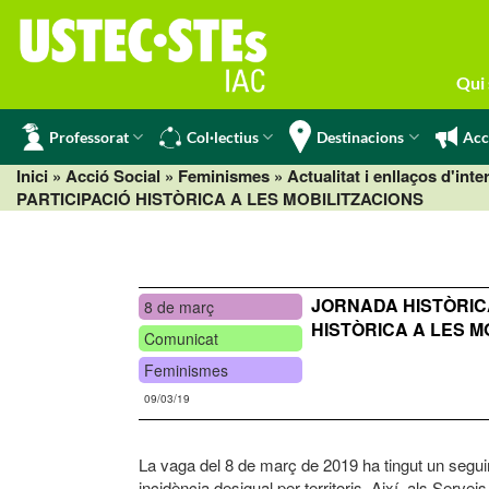
Skip
to
content
Qui
Professorat
Col·lectius
Destinacions
Acc
Inici
» Acció Social »
Feminismes
»
Actualitat i enllaços d'inte
PARTICIPACIÓ HISTÒRICA A LES MOBILITZACIONS
JORNADA HISTÒRIC
8 de març
HISTÒRICA A LES M
Comunicat
Feminismes
09/03/19
La vaga del 8 de març de 2019 ha tingut un segu
incidència desigual per territoris. Així, als Serv