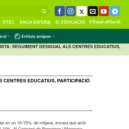
Espai afiliació
XTEC
SAGA-ESFER@
D. EDUCACIÓ
Entitats amigues
ical
ISTA: SEGUIMENT DESIGUAL ALS CENTRES EDUCATIUS,
S CENTRES EDUCATIUS, PARTICIPACIÓ
ular en un 10-15%, de mitjana, encara que amb
 un 5-10%. Al Consorci de Barcelona i Maresme-