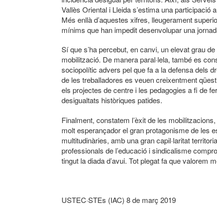
Vallès Oriental i Lleida s’estima una participació
Més enllà d’aquestes xifres, lleugerament superio
mínims que han impedit desenvolupar una jornad
Sí que s’ha percebut, en canvi, un elevat grau de 
mobilització. De manera paral·lela, també es cons
sociopolític advers pel que fa a la defensa dels 
de les treballadores es veuen creixentment qüest
els projectes de centre i les pedagogies a fi de 
desigualtats històriques patides.
Finalment, constatem l’èxit de les mobilitzacions
molt esperançador el gran protagonisme de les es
multitudinàries, amb una gran capil·laritat territ
professionals de l’educació i sindicalisme compro
tingut la diada d’avui. Tot plegat fa que valorem 
USTEC·STEs (IAC) 8 de març 2019