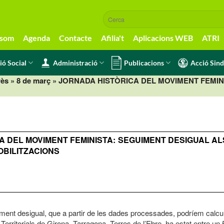
 som
Agenda
Contacte
Afilia't
Aplicacions WEB
ATRI
ió Social
Administració
Publicacions
Acció Sind
rès
»
8 de març
» JORNADA HISTÒRICA DEL MOVIMENT FEMIN
A DEL MOVIMENT FEMINISTA: SEGUIMENT DESIGUAL AL
OBILITZACIONS
iment desigual, que a partir de les dades processades, podríem calc
eis Territorials de Girona, Tarragona, Terres de l’Ebre, ha estat entre