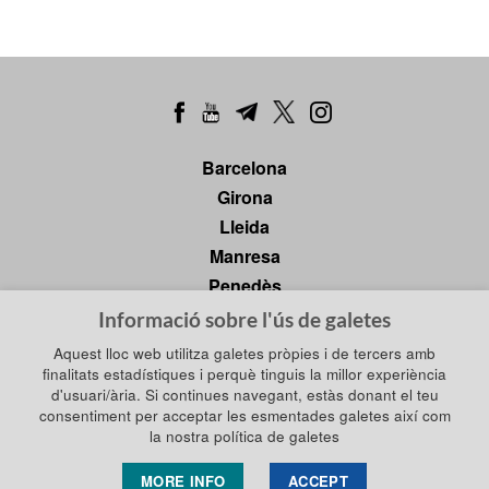
Barcelona
Girona
Lleida
Manresa
Penedès
Tarragona
Informació sobre l'ús de galetes
Tortosa
Aquest lloc web utilitza galetes pròpies i de tercers amb
finalitats estadístiques i perquè tinguis la millor experiència
d'usuari/ària. Si continues navegant, estàs donant el teu
consentiment per acceptar les esmentades galetes així com
Política de privadesa
Política de galetes
la nostra política de galetes
Política de xarxes socials
Avís legal
MORE INFO
ACCEPT