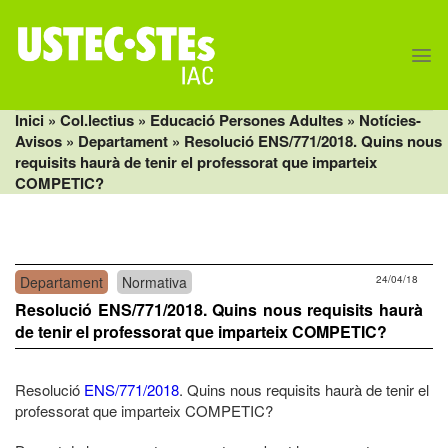
Skip
to
content
Inici
» Col.lectius »
Educació Persones Adultes
»
Notícies-
Avisos
»
Departament
» Resolució ENS/771/2018. Quins nous
requisits haurà de tenir el professorat que imparteix
COMPETIC?
Departament
Normativa
24/04/18
Resolució ENS/771/2018. Quins nous requisits haurà
de tenir el professorat que imparteix COMPETIC?
Resolució
ENS/771/2018
. Quins nous requisits haurà de tenir el
professorat que imparteix COMPETIC?