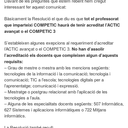
Davant de les preguntes que estem rebent hem cregut
interessant fer aquest comunicat:
Bàsicament la Resolució el que diu es que
tot el professorat
que imparteixi COMPETIC haurà de tenir acreditat l’ACTIC
avançat o el COMPETIC 3
S’estableixen algunes exepcions al requeriment d’acreditar
l’ACTIC avançat o el COMPETIC 3.
No han d’assolir
l’acreditació els docents que compleixen algun d’aquests
requisits:
– Grau de mestre o mestra amb les mencions següents:
tecnologies de la informació i la comunicació; tecnologia i
comunicació; TIC a l'escola; tecnologies digitals per a
l'aprenentatge; comunicació i expressió.
– Mestratge o postgrau relacionat amb l'aplicació de les
tecnologies a l'aula.
– Alguna de les especialitats docents següents: 507 Informàtica,
627 Sistemes i aplicacions informàtiques o 722 Mitjans
informàtics.
La Resolució també recull: