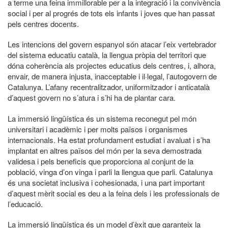
a terme una feina immillorable per a la integració i la convivència
social i per al progrés de tots els infants i joves que han passat
pels centres docents.
Les intencions del govern espanyol són atacar l’eix vertebrador
del sistema educatiu català, la llengua pròpia del territori que
dóna coherència als projectes educatius dels centres, i, alhora,
envair, de manera injusta, inacceptable i il·legal, l’autogovern de
Catalunya. L’afany recentralitzador, uniformitzador i anticatalà
d’aquest govern no s’atura i s’hi ha de plantar cara.
La immersió lingüística és un sistema reconegut pel món
universitari i acadèmic i per molts països i organismes
internacionals. Ha estat profundament estudiat i avaluat i s’ha
implantat en altres països del món per la seva demostrada
validesa i pels beneficis que proporciona al conjunt de la
població, vinga d’on vinga i parli la llengua que parli. Catalunya
és una societat inclusiva i cohesionada, i una part important
d’aquest mèrit social es deu a la feina dels i les professionals de
l’educació.
La immersió lingüística és un model d’èxit que garanteix la