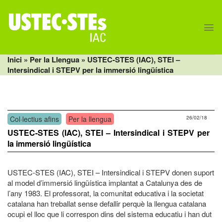
Skip
to
content
Inici
» Per la Llengua » USTEC-STES (IAC), STEI –
Intersindical i STEPV per la immersió lingüística
Col·lectius afins
Per la llengua
26/02/18
USTEC-STES (IAC), STEI – Intersindical i STEPV per
la immersió lingüística
USTEC-STES (IAC), STEI – Intersindical i STEPV donen suport
al model d’immersió lingüística implantat a Catalunya des de
l’any 1983. El professorat, la comunitat educativa i la societat
catalana han treballat sense defallir perquè la llengua catalana
ocupi el lloc que li correspon dins del sistema educatiu i han dut