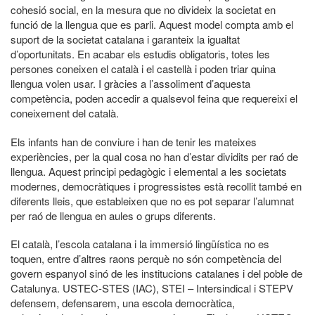
cohesió social, en la mesura que no divideix la societat en
funció de la llengua que es parli. Aquest model compta amb el
suport de la societat catalana i garanteix la igualtat
d’oportunitats. En acabar els estudis obligatoris, totes les
persones coneixen el català i el castellà i poden triar quina
llengua volen usar. I gràcies a l’assoliment d’aquesta
competència, poden accedir a qualsevol feina que requereixi el
coneixement del català.
Els infants han de conviure i han de tenir les mateixes
experiències, per la qual cosa no han d’estar dividits per raó de
llengua. Aquest principi pedagògic i elemental a les societats
modernes, democràtiques i progressistes està recollit també en
diferents lleis, que estableixen que no es pot separar l’alumnat
per raó de llengua en aules o grups diferents.
El català, l’escola catalana i la immersió lingüística no es
toquen, entre d’altres raons perquè no són competència del
govern espanyol sinó de les institucions catalanes i del poble de
Catalunya. USTEC-STES (IAC), STEI – Intersindical i STEPV
defensem, defensarem, una escola democràtica,