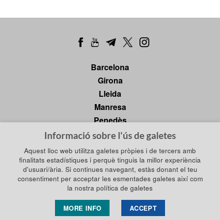
Barcelona
Girona
Lleida
Manresa
Penedès
Tarragona
Informació sobre l'ús de galetes
Tortosa
Aquest lloc web utilitza galetes pròpies i de tercers amb
finalitats estadístiques i perquè tinguis la millor experiència
d'usuari/ària. Si continues navegant, estàs donant el teu
consentiment per acceptar les esmentades galetes així com
Política de privadesa
la nostra política de galetes
Política de galetes
Política de xarxes socials
Avís legal
MORE INFO
ACCEPT