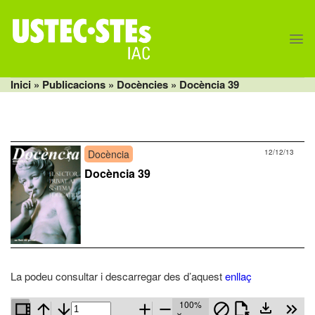
Skip
to
content
Inici
» Publicacions »
Docències
» Docència 39
Docència
12/12/13
Docència 39
La podeu consultar i descarregar des d’aquest
enllaç