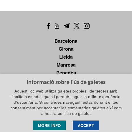
Barcelona
Girona
Lleida
Manresa
Penedès
Tarragona
Informació sobre l'ús de galetes
Tortosa
Aquest lloc web utilitza galetes pròpies i de tercers amb
finalitats estadístiques i perquè tinguis la millor experiència
d'usuari/ària. Si continues navegant, estàs donant el teu
consentiment per acceptar les esmentades galetes així com
Política de privadesa
Política de galetes
la nostra política de galetes
Política de xarxes socials
Avís legal
MORE INFO
ACCEPT