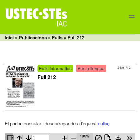
Skip
to
content
Inici
» Publicacions »
Fulls
» Full 212
Fulls informatius
Per la llengua
24/01/12
Full 212
El podeu consular i descarregar des d’aquest
enllaç