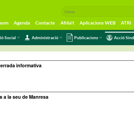
 som
Agenda
Contacte
Afilia't
Aplicacions WEB
ATRI
ió Social
Administració
Publicacions
Acció Sind
errada informativa
s a la seu de Manresa