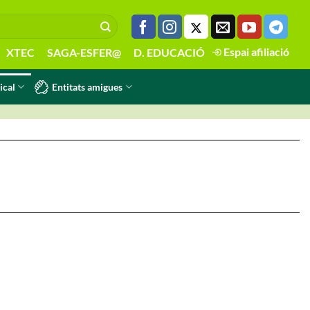
Espai afiliació
XTEC
SAGA-ESFER@
D. EDUCACIÓ
Entitats amigues
ical