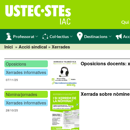
Skip
to
content
Qui
Professorat
Col·lectius
Destinacions
Acc
Inici
» Acció sindical » Xerrades
Oposicions docents: x
Oposicions
Xerrades informatives
07/11/25
Xerrada sobre nòmine
Nòmina/jornades
Xerrades informatives
28/10/25