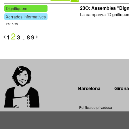
23O: Assemblea “Dign
Dignifiquem
La campanya “
Dignifiquem
Xerrades informatives
17/10/25
2
1
3
8
9
…
Barcelona
Girona
Política de privadesa