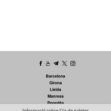
Barcelona
Girona
Lleida
Manresa
Penedès
Tarragona
Informació sobre l'ús de galetes