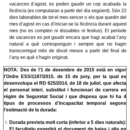
vacances d’agost, es poden gaudir un cop acabada la
llicència (es computaran a partir del dia següent). Són 22
dies laborables de tot el mes sencer o els que quedin del
mes d’agost en cas d’iniciar-se la llicència durant aquest
mes (no es compten ni dissabtes ni festius). El període
de vacances es pot gaudir encara que hagi acabat l’any
natural a què corresponguin i sempre que no hagin
transcorregut més de divuit mesos a partir del final de
l’any en què s’hagin originat.
NOTA: Des de l’1 de desembre de 2015 està en vigor
l’Ordre ESS/1187/2015, de 15 de juny, per la qual es
desenvolupa el RD 625/2014, de 18 de juliol, que afecta
el personal interí, substitut i funcionari de carrera en
règim de Seguretat Social i que disposa que hi ha 4
tipus de processos d’incapacitat temporal segons
l’estimació de la durada:
Durada prevista molt curta (inferior a 5 dies naturals):
El facultatiu expedirà el document de baixa i alta en