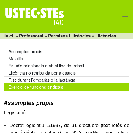
Skip
to
content
Inici
» Professorat »
Permisos i llicències
» Llicències
Assumptes propis
Malaltia
Estudis relacionats amb el lloc de treball
Llicència no retribuïda per a estudis
Risc durant l’embaràs o la lactància
Exercici de funcions sindicals
Assumptes propis
Legislació
Decret legislatiu 1/1997, de 31 d’octubre (text refós de
funció pública catalana): art. 95.2, modificat per l’article