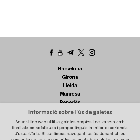
Barcelona
Girona
Lleida
Manresa
Penedès
Tarragona
Informació sobre l'ús de galetes
Tortosa
Aquest lloc web utilitza galetes pròpies i de tercers amb
finalitats estadístiques i perquè tinguis la millor experiència
d'usuari/ària. Si continues navegant, estàs donant el teu
consentiment per acceptar les esmentades galetes així com
Política de privadesa