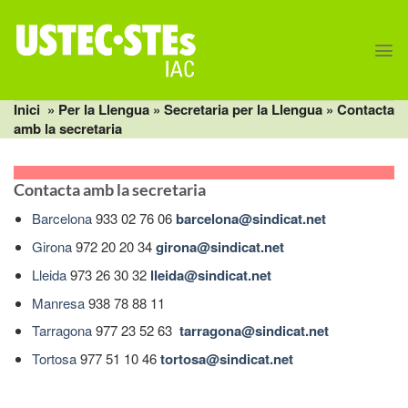
Skip
to
content
Inici
» Per la Llengua »
Secretaria per la Llengua
» Contacta
amb la secretaria
Contacta amb la secretaria
Barcelona
933 02 76 06
barcelona@sindicat.net
Girona
972 20 20 34
girona@sindicat.net
Lleida
973 26 30 32
lleida@sindicat.net
Manresa
938 78 88 11
Tarragona
977 23 52 63
tarragona@sindicat.net
Tortosa
977 51 10 46
tortosa@sindicat.net