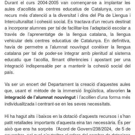
Durant el curs 2004-2005 van començar-se a implantar les
aules d’acollida als centres educatius de Catalunya, com un
recurs més d’atenció a la diversitat i dins del Pla de Llengua i
Interculturalitat i cohesió social. Es tractava d’un recurs destinat
a incorporar alumnes per tal de facilitar-los l’adaptació escolar a
través de l’aprenentatge de la llengua catalana, la llengua
vehicular dels centres educatius de Catalunya. En definitiva,
havia de permetre a l’alumnat nouvingut conèixer la llengua
catalana per tal de poder-se integrar amb plenitud al sistema
educatiu que l’acollia, llimant diferències i apostant per una
integració indispensable per a mantenir la cohesió social del
país.
Va ser un encert del Departament la creació d’aquestes aules
que, usant el mètode de la immersió lingüística, afavorien
la
integració de l’alumnat nouvingut
i l’acollien d’una forma més
individualitzada i centrant-se en les seves necessitats.
Hi ha hagut alts i baixos en la dotació d’aquests recursos i s’han
patit retallades importants d’aquesta eina tan necessària. És per
això que ens ha sorprès l’Acord de Govern/238/2024, de 5 de
novembre, pel qual s’autoritza el reforç del nombre de dotacions