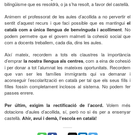
bilingüisme que es resoldrà, o ja s’ha resolt, a favor del castellà.
Animem el professorat de les aules d’acollida a no pervertir el
sentit d’aquest recurs i que faci possible que es mantingui
el
català com a única llengua de benvinguda i acolliment
. No
podem permetre que el govern malmeti la cohesió social que
com a docents treballem, cada dia, dins les aules.
Així mateix, recordem a tots els claustres la importància
d’emprar
la nostra llengua als centres
, com a eina de cohesió
i per donar a tot l’alumnat les mateixes oportunitats. Recordem
que van ser les famílies immigrants qui va demanar i
aconseguir l’escolarització en català per tal que els seus fills i
filles fossin completament inclosos al sistema. No podem fer
passes enrere.
Per últim, exigim la rectificació de l’acord.
Volem més
dotacions d’aules d’acollida, sí, però no si és per a ensenyar
castellà.
Ahir, avui i demà, l’escola en català!