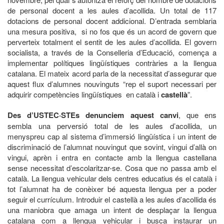
de personal docent a les aules d’acollida. Un total de 117
dotacions de personal docent addicional. D’entrada semblaria
una mesura positiva, si no fos que és un acord de govern que
perverteix totalment el sentit de les aules d’acollida. El govern
socialista, a través de la Conselleria d’Educació, comença a
implementar polítiques lingüístiques contràries a la llengua
catalana. El mateix acord parla de la necessitat d’assegurar que
aquest flux d’alumnes nouvinguts “rep el suport necessari per
adquirir competències lingüístiques en català i
castellà
”.
Des d’USTEC·STEs denunciem aquest canvi
, que ens
sembla una perversió total de les aules d’acollida, un
menyspreu cap al sistema d’immersió lingüística i un intent de
discriminació de l’alumnat nouvingut que sovint, vingui d’allà on
vingui, aprèn i entra en contacte amb la llengua castellana
sense necessitat d’escolaritzar-se. Cosa que no passa amb el
català. La llengua vehicular dels centres educatius és el català i
tot l’alumnat ha de conèixer bé aquesta llengua per a poder
seguir el currículum. Introduir el castellà a les aules d’acollida és
una maniobra que amaga un intent de desplaçar la llengua
catalana com a llengua vehicular i busca instaurar un