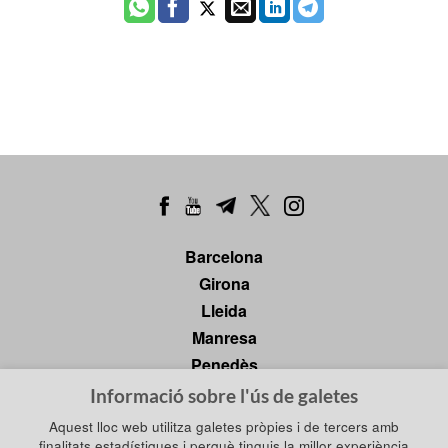
Barcelona
Girona
Lleida
Manresa
Penedès
Tarragona
Informació sobre l'ús de galetes
Tortosa
Aquest lloc web utilitza galetes pròpies i de tercers amb
finalitats estadístiques i perquè tinguis la millor experiència