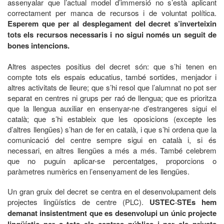
assenyalar que l’actual model d’immersió no s’està aplicant
correctament per manca de recursos i de voluntat política.
Esperem que per al desplegament del decret s’inverteixin
tots els recursos necessaris i no sigui només un seguit de
bones intencions.
Altres aspectes positius del decret són: que s’hi tenen en
compte tots els espais educatius, també sortides, menjador i
altres activitats de lleure; que s’hi resol que l’alumnat no pot ser
separat en centres ni grups per raó de llengua; que es prioritza
que la llengua auxiliar en ensenyar-ne d’estrangeres sigui el
català; que s’hi estableix que les oposicions (excepte les
d’altres llengües) s’han de fer en català, i que s’hi ordena que la
comunicació del centre sempre sigui en català i, si és
necessari, en altres llengües a més a més. També celebrem
que no puguin aplicar-se percentatges, proporcions o
paràmetres numèrics en l’ensenyament de les llengües.
Un gran gruix del decret se centra en el desenvolupament dels
projectes lingüístics de centre (PLC).
USTEC·STEs hem
demanat insistentment que es desenvolupi un únic projecte