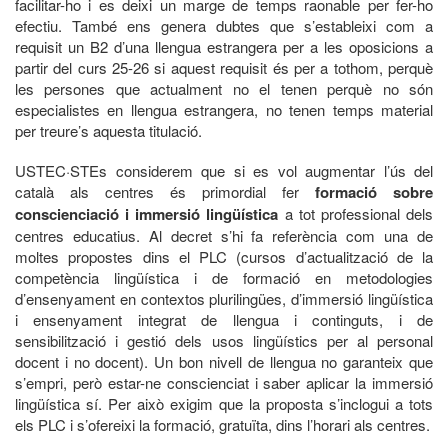
facilitar-ho i es deixi un marge de temps raonable per fer-ho
efectiu. També ens genera dubtes que s’estableixi com a
requisit un B2 d’una llengua estrangera per a les oposicions a
partir del curs 25-26 si aquest requisit és per a tothom, perquè
les persones que actualment no el tenen perquè no són
especialistes en llengua estrangera, no tenen temps material
per treure’s aquesta titulació.
USTEC·STEs considerem que si es vol augmentar l’ús del
català als centres és primordial fer
formació sobre
conscienciació i immersió lingüística
a tot professional dels
centres educatius. Al decret s’hi fa referència com una de
moltes propostes dins el PLC (cursos d’actualització de la
competència lingüística i de formació en metodologies
d’ensenyament en contextos plurilingües, d’immersió lingüística
i ensenyament integrat de llengua i continguts, i de
sensibilització i gestió dels usos lingüístics per al personal
docent i no docent). Un bon nivell de llengua no garanteix que
s’empri, però estar-ne conscienciat i saber aplicar la immersió
lingüística sí. Per això exigim que la proposta s’inclogui a tots
els PLC i s’ofereixi la formació, gratuïta, dins l’horari als centres.