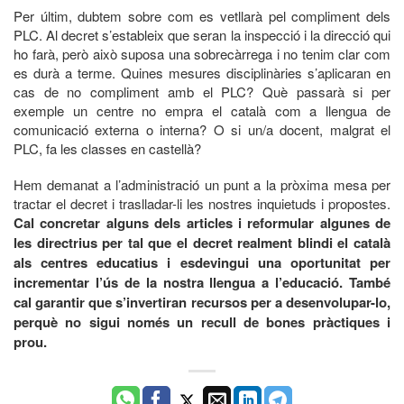
Per últim, dubtem sobre com es vetllarà pel compliment dels
PLC. Al decret s’estableix que seran la inspecció i la direcció qui
ho farà, però això suposa una sobrecàrrega i no tenim clar com
es durà a terme. Quines mesures disciplinàries s’aplicaran en
cas de no compliment amb el PLC? Què passarà si per
exemple un centre no empra el català com a llengua de
comunicació externa o interna? O si un/a docent, malgrat el
PLC, fa les classes en castellà?
Hem demanat a l’administració un punt a la pròxima mesa per
tractar el decret i traslladar-li les nostres inquietuds i propostes.
Cal concretar alguns dels articles i reformular algunes de
les directrius per tal que el decret realment blindi el català
als centres educatius i esdevingui una oportunitat per
incrementar l’ús de la nostra llengua a l’educació. També
cal garantir que s’invertiran recursos per a desenvolupar-lo,
perquè no sigui només un recull de bones pràctiques i
prou.