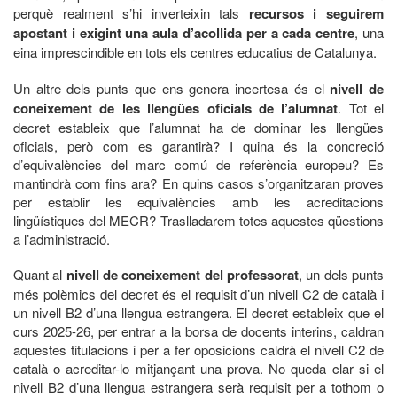
perquè realment s’hi inverteixin tals
recursos i seguirem
apostant i exigint una aula d’acollida per a cada centre
, una
eina imprescindible en tots els centres educatius de Catalunya.
Un altre dels punts que ens genera incertesa és el
nivell de
coneixement de les llengües oficials de l’alumnat
. Tot el
decret estableix que l’alumnat ha de dominar les llengües
oficials, però com es garantirà? I quina és la concreció
d’equivalències del marc comú de referència europeu? Es
mantindrà com fins ara? En quins casos s’organitzaran proves
per establir les equivalències amb les acreditacions
lingüístiques del MECR? Traslladarem totes aquestes qüestions
a l’administració.
Quant al
nivell de coneixement del professorat
, un dels punts
més polèmics del decret és el requisit d’un nivell C2 de català i
un nivell B2 d’una llengua estrangera. El decret estableix que el
curs 2025-26, per entrar a la borsa de docents interins, caldran
aquestes titulacions i per a fer oposicions caldrà el nivell C2 de
català o acreditar-lo mitjançant una prova. No queda clar si el
nivell B2 d’una llengua estrangera serà requisit per a tothom o