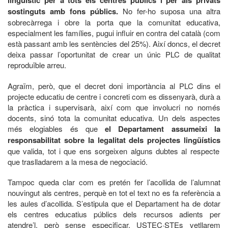
lingüístic per a tots els centres públics i per als privats
sostinguts amb fons públics.
No fer-ho suposa una altra
sobrecàrrega i obre la porta que la comunitat educativa,
especialment les famílies, pugui influir en contra del català (com
està passant amb les sentències del 25%). Així doncs, el decret
deixa passar l’oportunitat de crear un únic PLC de qualitat
reproduïble arreu.
Agraïm, però, que el decret doni importància al PLC dins el
projecte educatiu de centre i concreti com es dissenyarà, durà a
la pràctica i supervisarà, així com que involucri no només
docents, sinó tota la comunitat educativa. Un dels aspectes
més elogiables és que
el Departament assumeixi la
responsabilitat sobre la legalitat dels projectes lingüístics
que valida, tot i que ens sorgeixen alguns dubtes al respecte
que traslladarem a la mesa de negociació.
Tampoc queda clar com es pretén fer l’acollida de l’alumnat
nouvingut als centres, perquè en tot el text no es fa referència a
les aules d’acollida. S’estipula que el Departament ha de dotar
els centres educatius públics dels recursos adients per
atendre’l, però sense especificar. USTEC·STEs vetllarem