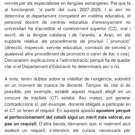
només per als especialistes en llengües estrangeres. Pel que fa
al funcionariat, “a partir del curs 2027-2028, i si així ho
determina el departament competent en matèria educativa, el
personal docent de centres educatius d’ensenyament no
universitari ha d’acreditar el coneixement superior (C2), oral i
escrit, de la llengua catalana i de l’aranès, a Aran, en els
supòsits relatius als procediments de provisió i promoció”
(direcció, inspecció, serveis educatius, comissió de serveis o
qualsevol altre procediment de promoció o canvi de lloc o cos).
Demanarem explicacions a l’administració, perquè ha de quedar
clar si el Departament d’Educació ho determinarà així o no.
A més, tenim dubtes sobre la viabilitat de l’exigència, sobretot
en un moment de manca de docents. Tampoc és clar si és
possible, per exemple, establir aquest requisit afegit en un
concurs de trasllats (CT) estatal. Així mateix, pot generar
contradiccions si, per exemple, docents obligats a participar en
el CT no tenen el requisit. En aquesta qüestió
apostem perquè
el perfeccionament del català sigui un mèrit més valorat, no
pas un requisit
. D’altra banda, demanem que, si realment això
esdevé un requisit, s’ofereixin els cursos necessaris per