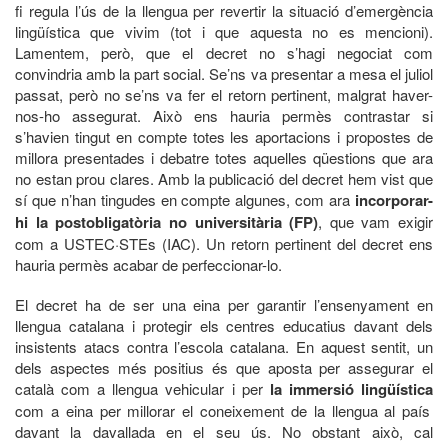
fi regula l’ús de la llengua per revertir la situació d’emergència
lingüística que vivim (tot i que aquesta no es mencioni).
Lamentem, però, que el decret no s’hagi negociat com
convindria amb la part social. Se’ns va presentar a mesa el juliol
passat, però no se’ns va fer el retorn pertinent, malgrat haver-
nos-ho assegurat. Això ens hauria permès contrastar si
s’havien tingut en compte totes les aportacions i propostes de
millora presentades i debatre totes aquelles qüestions que ara
no estan prou clares. Amb la publicació del decret hem vist que
sí que n’han tingudes en compte algunes, com ara
incorporar-
hi la postobligatòria no universitària (FP)
, que vam exigir
com a USTEC·STEs (IAC). Un retorn pertinent del decret ens
hauria permès acabar de perfeccionar-lo.
El decret ha de ser una eina per garantir l’ensenyament en
llengua catalana i protegir els centres educatius davant dels
insistents atacs contra l’escola catalana. En aquest sentit, un
dels aspectes més positius és que aposta per assegurar el
català com a llengua vehicular i per
la immersió lingüística
com a eina per millorar el coneixement de la llengua al país
davant la davallada en el seu ús. No obstant això, cal