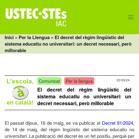
Skip
to
content
Inici
» Per la Llengua » El decret del règim lingüístic del
sistema educatiu no universitari: un decret necessari, però
millorable
Comunicat
Per la llengua
22/05/24
El decret del règim lingüístic del
sistema educatiu no universitari: un
decret necessari, però millorable
El passat dijous, 16 de maig, es va publicar el
Decret 91/2024
,
de 14 de maig, del règim lingüístic del sistema educatiu no
universitari. La publicació del decret és un fet positiu, perquè per