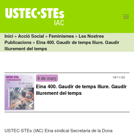
Skip
to
content
Inici
» Acció Social »
Feminismes
»
Les Nostres
Publicacions
» Eina 400. Gaudir de temps lliure. Gaudir
lliurement del temps
8 de març
18/11/22
Eina 400. Gaudir de temps lliure. Gaudir
lliurement del temps
USTEC·STEs (IAC) Eina sindical Secretaria de la Dona