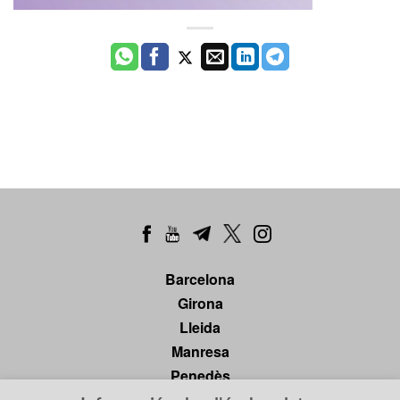
Barcelona
Girona
Lleida
Manresa
Penedès
Tarragona