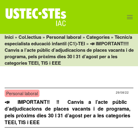
Skip
to
content
Inici
» Col.lectius »
Personal laboral
»
Categories
»
Tècnic/a
especialista educació infantil (C1)-TEI
» 📣 IMPORTANT‼️‼️
Canvis a l’acte públic d’adjudicacions de places vacants i de
programa, pels pròxims dies 30 I 31 d’agost per a les
categories TEEI, TIS i EEE
Personal laboral
29/08/22
📣 IMPORTANT‼️‼️ Canvis a l’acte públic
d’adjudicacions de places vacants i de programa,
pels pròxims dies 30 I 31 d’agost per a les categories
TEEI, TIS i EEE