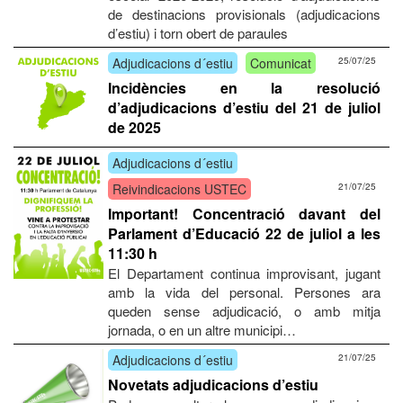
de destinacions provisionals (adjudicacions
d’estiu) i torn obert de paraules
Adjudicacions d´estiu
Comunicat
25/07/25
Incidències en la resolució
d’adjudicacions d’estiu del 21 de juliol
de 2025
Adjudicacions d´estiu
Reivindicacions USTEC
21/07/25
Important! Concentració davant del
Parlament d’Educació 22 de juliol a les
11:30 h
El Departament continua improvisant, jugant
amb la vida del personal. Persones ara
queden sense adjudicació, o amb mitja
jornada, o en un altre municipi…
Adjudicacions d´estiu
21/07/25
Novetats adjudicacions d’estiu