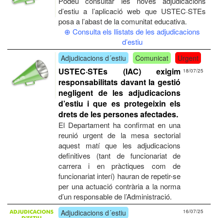
Podeu consultar les noves adjudicacions
d’estiu a l’aplicació web que USTEC·STEs
posa a l’abast de la comunitat educativa.
⊕ Consulta els llistats de les adjudicacions
d’estiu
Adjudicacions d´estiu
Comunicat
Urgent
USTEC·STEs (IAC) exigim
18/07/25
responsabilitats davant la gestió
negligent de les adjudicacions
d’estiu i que es protegeixin els
drets de les persones afectades.
El Departament ha confirmat en una
reunió urgent de la mesa sectorial
aquest matí que les adjudicacions
definitives (tant de funcionariat de
carrera i en pràctiques com de
funcionariat interí) hauran de repetir-se
per una actuació contrària a la norma
d’un responsable de l’Administració.
Adjudicacions d´estiu
16/07/25