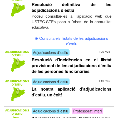
Resolució definitiva de les
adjudicacions d’estiu
Podeu consultar-les a l’aplicació web que
USTEC·STEs posa a l’abast de la comunitat
educativa.
⊕ Consulta els llistats de les adjudicacions
d’estiu
Adjudicacions d´estiu
10/07/25
Resolució d’incidències en el llistat
provisional de les adjudicacions d’estiu
de les persones funcionàries
Adjudicacions d´estiu
04/07/25
La nostra aplicació d’adjudicacions
d’estiu, un èxit!
Adjudicacions d´estiu
Professorat interí
02/07/25