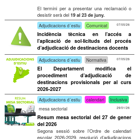
El termini per a presentar una reclamació o
desistir serà del
19 al 23 de juny.
Adjudicacions d´estiu
Comunicat
07/05/26
Incidència tècnica en l’accés a
l’aplicació de sol·licituds del procés
d’adjudicació de destinacions docents
Adjudicacions d´estiu
Normativa
07/05/26
El Departament modifica el
procediment d’adjudicació de
destinacions provisionals per al curs
2026-2027
Adjudicacions d´estiu
calendari
Inclusiva
mesa sectorial
29/01/26
Resum mesa sectorial del 27 de gener
del 2026
Segona sessió sobre l’Ordre de calendari
escolar 2026-2029, resolució d’adjudicacions