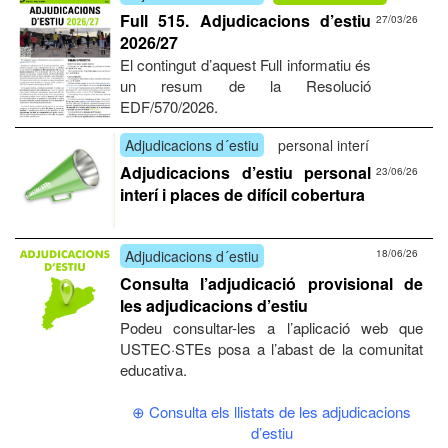
Full 515. Adjudicacions d’estiu
27/03/26
2026/27
El contingut d’aquest Full informatiu és
un resum de la Resolució
EDF/570/2026.
Adjudicacions d´estiu
personal interí
Adjudicacions d’estiu personal
23/06/26
interí i places de difícil cobertura
Adjudicacions d´estiu
18/06/26
Consulta l’adjudicació provisional de
les adjudicacions d’estiu
Podeu consultar-les a l’aplicació web que
USTEC·STEs posa a l’abast de la comunitat
educativa.
⊕ Consulta els llistats de les adjudicacions
d’estiu