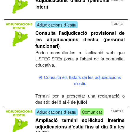
Adjudicacions d’estiu (personal
interí)
Adjudicacions d´estiu
02/07/25
Consulta l’adjudicació provisional de
les adjudicacions d’estiu (personal
funcionari)
Podeu consultar-les a l’aplicació web que
USTEC·STEs posa a l’abast de la comunitat
educativa.
⊕ Consulta els llistats de les adjudicacions
d’estiu
Termini per a presentar una reclamació o
desistir:
del 3 al 4 de juliol
Adjudicacions d´estiu
Comunicat
02/07/25
Ampliació termini sol·licitud interins
adjudicacions d’estiu fins al dia 3 a les