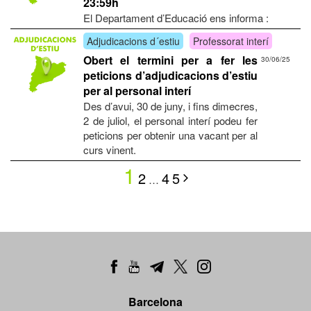
23:59h
El Departament d’Educació ens informa :
Adjudicacions d´estiu
Professorat interí
Obert el termini per a fer les
30/06/25
peticions d’adjudicacions d’estiu
per al personal interí
Des d’avui, 30 de juny, i fins dimecres,
2 de juliol, el personal interí podeu fer
peticions per obtenir una vacant per al
curs vinent.
1
2
4
5
…
Barcelona