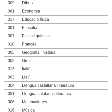
009
Dibuix
061
Economia
017
Educació física
001
Filosofia
007
Física i química
010
Francès
005
Geografia i història
002
Grec
013
Italià
003
Llatí
004
Llengua castellana i literatura
051
Llengua catalana i literatura
006
Matemàtiques
016
Música