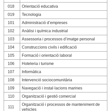
018
Orientació educativa
019
Tecnologia
101
Administració d’empreses
102
Anàlisi i química industrial
103
Assessoria i processos d’imatge personal
104
Construccions civils i edificació
105
Formació i orientació laboral
106
Hoteleria i turisme
107
Informàtica
108
Intervenció sociocomunitària
109
Navegació i instal·lacions marines
110
Organització i gestió comercial
Organització i processos de manteniment de
111
vehicles