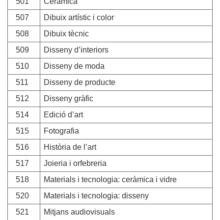
501
Ceràmica
507
Dibuix artístic i color
508
Dibuix tècnic
509
Disseny d’interiors
510
Disseny de moda
511
Disseny de producte
512
Disseny gràfic
514
Edició d’art
515
Fotografia
516
Història de l’art
517
Joieria i orfebreria
518
Materials i tecnologia: ceràmica i vidre
520
Materials i tecnologia: disseny
521
Mitjans audiovisuals