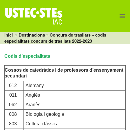
Skip
to
content
Inici
» Destinacions »
Concurs de trasllats
» codis
especialitats concurs de trasllats 2022-2023
Codis d’especialitats
Cossos de catedràtics i de professors d’ensenyament
secundari
012
Alemany
011
Anglès
062
Aranès
008
Biologia i geologia
803
Cultura clàssica