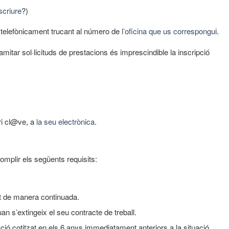
scriure
?)
r telefònicament trucant al número de
l’oficina que us correspongu
i.
mitar sol·licituds de prestacions és imprescindible la inscripció
ari cl@ve, a
la seu electrònica
.
omplir els següents requisits:
at de manera continuada.
uan s’extingeix el seu contracte de treball.
ció cotitzat en els 6 anys immediatament anteriors a la situació