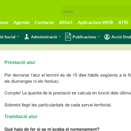
 som
Agenda
Contacte
Afilia't
Aplicacions WEB
ATRI
ió Social
Administració
Publicacions
Acció Sind
Prestació atur
Per demanar l’atur el termini és de 15 dies hàbils següents a la fi
els diumenges ni els festius).
Compte! La quantia de la prestació es calcula en funció dels últims
Sobretot llegir les particularitats de cada servei territorial.
Tramitació atur
Què haig de fer si se m’acaba el nomenament?