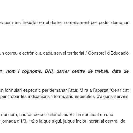
ces per mes treballat en el darrer nomenament per poder demanar
 un correu electrònic a cada servei territorial / Consorci d’Educació
nt:
nom i cognoms, DNI, darrer centre de treball, data de
n formulari específic per demanar l’atur. Mira a l’apartat “Certificat
er trobar les indicacions i formularis específics d’alguns serveis
a sencera, hauràs de sol·licitar al teu ST un certificat en què
jornada d’1/3, 1/2 o la que sigui, ja que inclou horari al centre i de