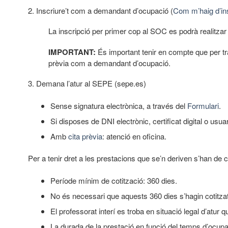
2. Inscriure’t com a demandant d’ocupació (
Com m’haig d’in
La inscripció per primer cop al SOC es podrà realitza
IMPORTANT:
És important tenir en compte que per tra
prèvia com a demandant d’ocupació.
3. Demana l’atur al SEPE (sepe.es)
Sense signatura electrònica, a través del
Formulari
.
Si disposes de DNI electrònic, certificat digital o usu
Amb
cita prèvia
: atenció en oficina.
Per a tenir dret a les prestacions que se’n deriven s’han de c
Període mínim de cotització: 360 dies.
No és necessari que aquests 360 dies s’hagin cotitz
El professorat interí es troba en situació legal d’atur q
La durada de la prestació en funció del temps d’ocupa