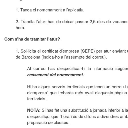
1. Tanca el nomenament a l’aplicatiu.
2. Tramita l’atur: has de deixar passar 2,5 dies de vacan
hora.
Com s’ha de tramitar l’atur?
1. Sol·licita el certificat d’empresa (SEPE) per atur enviant
de Barcelona (indica-ho a l’assumpte del correu).
Al correu has d’especificar-hi la informació següe
cessament del nomenament.
Hi ha alguns serveis territorials que tenen un correu i u
d’empresa” que trobaràs més avall d’aquesta pàgina p
territorials.
NOTA:
Si has fet una substitució a jornada inferior a l
s’especifiqui que l’horari és de dilluns a divendres amb 
preparació de classes.