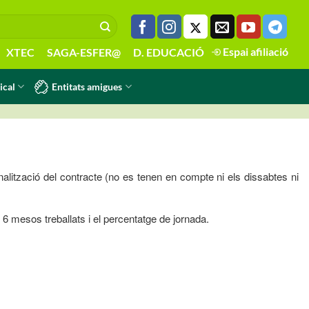
Espai afiliació
XTEC
SAGA-ESFER@
D. EDUCACIÓ
Entitats amigues
ical
nalització del contracte (no es tenen en compte ni els dissabtes ni
 6 mesos treballats i el percentatge de jornada.