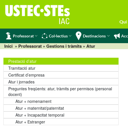
Skip
to
content
Qui
Professorat
Col·lectius
Destinacions
Acc
Inici
» Professorat »
Gestions i tràmits
» Atur
Prestació d’atur
Tramitació atur
Certificat d’empresa
Atur i jornades
Preguntes freqüents: atur, tràmits per permisos (personal
docent)
Atur + nomenament
Atur + maternitat/paternitat
Atur + Incapacitat temporal
Atur + Estranger