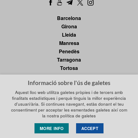
Barcelona
Girona
Lleida
Manresa
Penedès
Tarragona
Tortosa
Informació sobre l'ús de galetes
Política de privadesa
Aquest lloc web utilitza galetes pròpies i de tercers amb
Política de galetes
finalitats estadístiques i perquè tinguis la millor experiència
Política de xarxes socials
d'usuari/ària. Si continues navegant, estàs donant el teu
Avís legal
consentiment per acceptar les esmentades galetes així com
la nostra política de galetes
MORE INFO
ACCEPT