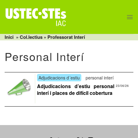
Skip
to
content
Inici
» Col.lectius »
Professorat Interí
Personal Interí
Adjudicacions d´estiu
personal interí
Adjudicacions d’estiu personal
23/06/26
interí i places de difícil cobertura